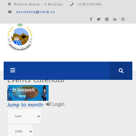
Ribeira Brava - S.Nicolau
+238 2351194
secretaria@cmrb.cv
A24:0ONLINE
Events Calendar
By Month
Login
Jump to month