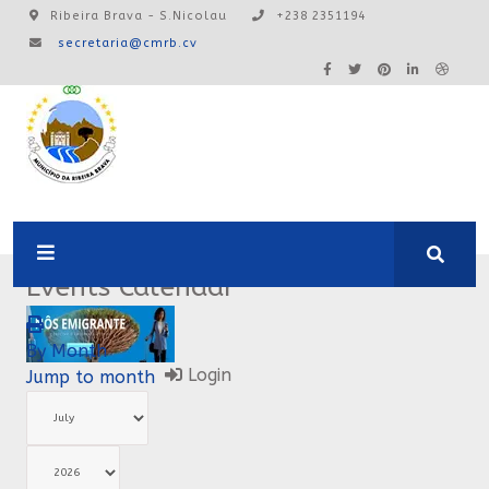
Ribeira Brava - S.Nicolau
+238 2351194
secretaria@cmrb.cv
A24:0ONLINE
Events Calendar
By Month
Login
Jump to month