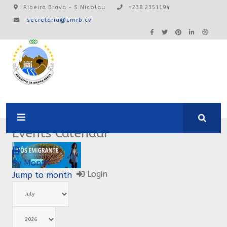
Ribeira Brava - S.Nicolau
+238 2351194
secretaria@cmrb.cv
A24:0ONLINE
Events Calendar
By Month
Login
Jump to month